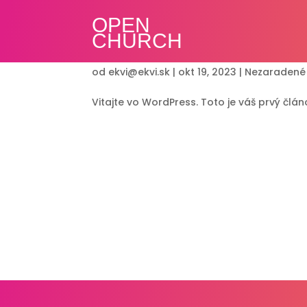
OPEN
CHURCH
Ahoj svet!
od
ekvi@ekvi.sk
|
okt 19, 2023
|
Nezaradené
Vitajte vo WordPress. Toto je váš prvý člá