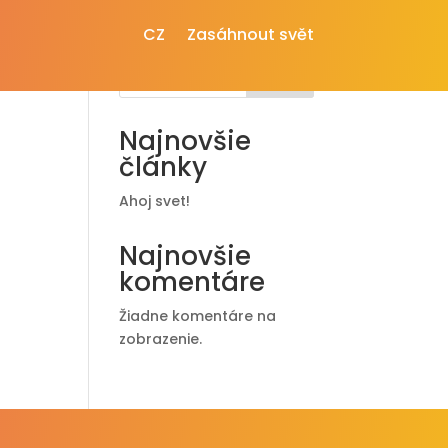
CZ
Zasáhnout svět
Hľadať
Najnovšie
články
Ahoj svet!
Najnovšie
komentáre
Žiadne komentáre na
zobrazenie.